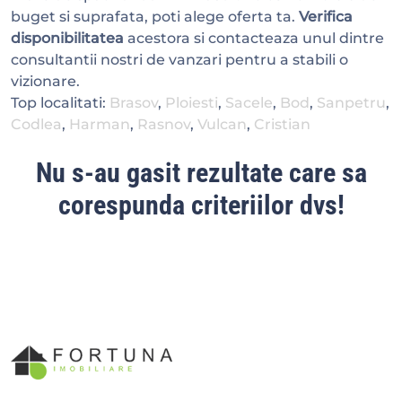
buget si suprafata, poti alege oferta ta.
Verifica
disponibilitatea
acestora si contacteaza unul dintre
consultantii nostri de vanzari pentru a stabili o
vizionare.
Top localitati:
Brasov
,
Ploiesti
,
Sacele
,
Bod
,
Sanpetru
,
Codlea
,
Harman
,
Rasnov
,
Vulcan
,
Cristian
Nu s-au gasit rezultate care sa
corespunda criteriilor dvs!