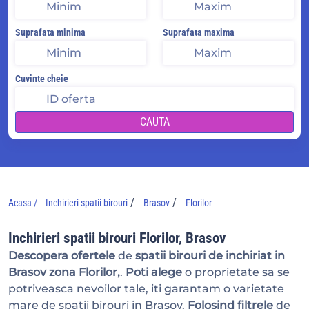
Suprafata minima
Suprafata maxima
Cuvinte cheie
CAUTA
/
/
Acasa /
Inchirieri spatii birouri
Brasov
Florilor
Inchirieri spatii birouri Florilor, Brasov
Descopera ofertele
de
spatii birouri de inchiriat in
Brasov zona Florilor,
.
Poti alege
o proprietate sa se
potriveasca nevoilor tale, iti garantam o varietate
mare de spatii birouri in Brasov.
Folosind filtrele
de