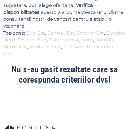
suprafata, poti alege oferta ta.
Verifica
disponibilitatea
acestora si contacteaza unul dintre
consultantii nostri de vanzari pentru a stabili o
vizionare.
Top zone:
Sud-Est
,
Central
,
Est
,
Exterior Est
,
Exterior
Nord
,
Exterior Sud
,
Exterior Vest
,
Nord
,
Nord-Est
,
Nord-Vest
,
Periferie
,
Sud
,
Sud-Vest
,
Ultracentral
,
Vest
Nu s-au gasit rezultate care sa
corespunda criteriilor dvs!