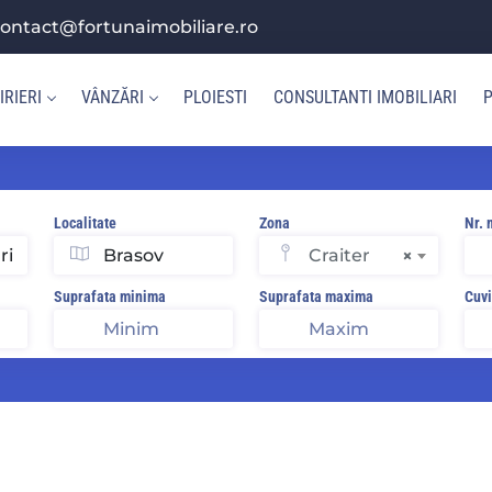
ontact@fortunaimobiliare.ro
IRIERI
VÂNZĂRI
PLOIESTI
CONSULTANTI IMOBILIARI
P
Localitate
Zona
Nr. 
Craiter
×
Suprafata minima
Suprafata maxima
Cuvi