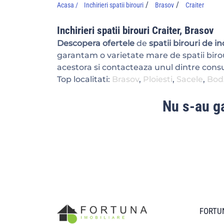
/
/
Acasa /
Inchirieri spatii birouri
Brasov
Craiter
Inchirieri spatii birouri Craiter, Brasov
Descopera ofertele
de
spatii birouri de i
garantam o varietate mare de spatii birou
acestora si contacteaza unul dintre consul
Top localitati:
Brasov
,
Ploiesti
,
Sacele
,
Bod
Nu s-au ga
FORTUN