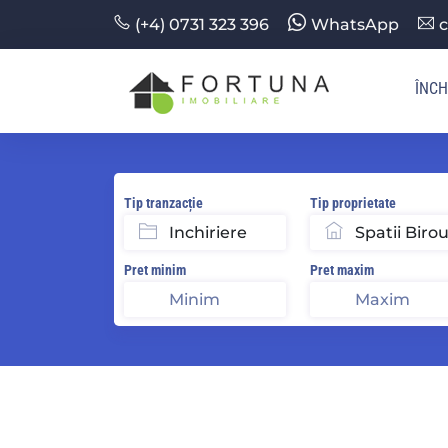
(+4) 0731 323 396
WhatsApp
c
ÎNCH
Tip tranzacție
Tip proprietate
Pret minim
Pret maxim