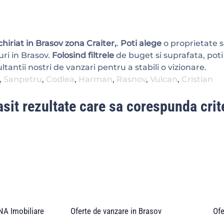
nchiriat in Brasov zona Craiter,
.
Poti alege
o proprietate sa
ri in Brasov.
Folosind filtrele
de buget si suprafata, poti
tantii nostri de vanzari pentru a stabili o vizionare.
,
Sanpetru
,
Codlea
,
Harman
,
Rasnov
,
Vulcan
,
Cristian
sit rezultate care sa corespunda crite
A Imobiliare
Oferte de vanzare in Brasov
Ofe