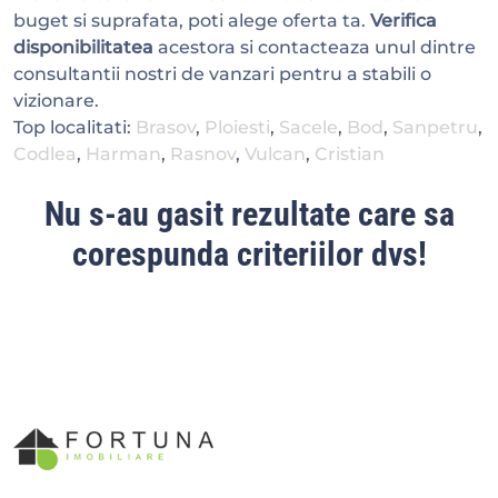
buget si suprafata, poti alege oferta ta.
Verifica
disponibilitatea
acestora si contacteaza unul dintre
consultantii nostri de vanzari pentru a stabili o
vizionare.
Top localitati:
Brasov
,
Ploiesti
,
Sacele
,
Bod
,
Sanpetru
,
Codlea
,
Harman
,
Rasnov
,
Vulcan
,
Cristian
Nu s-au gasit rezultate care sa
corespunda criteriilor dvs!