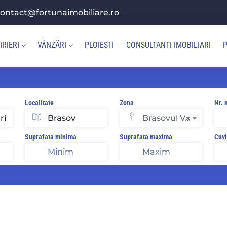
ontact@fortunaimobiliare.ro
IRIERI
VÂNZĂRI
PLOIESTI
CONSULTANTI IMOBILIARI
P
Localitate
Zona
Nr. 
Brasovul Vechi
×
Suprafata minima
Suprafata maxima
Cuvi