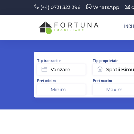
(+4) 0731 323 396
WhatsApp
c
ÎNCH
Tip tranzacție
Tip proprietate
Pret minim
Pret maxim