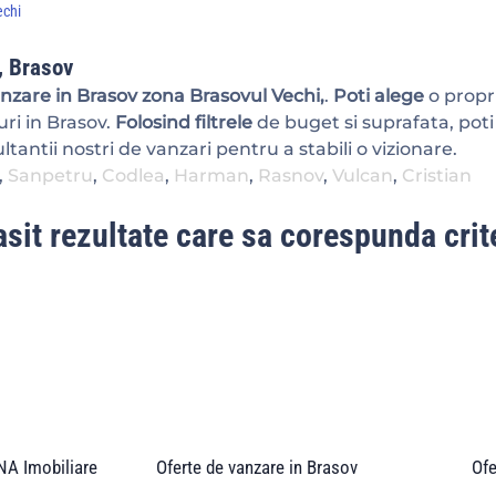
echi
, Brasov
vanzare in Brasov zona Brasovul Vechi,
.
Poti alege
o propri
ri in Brasov.
Folosind filtrele
de buget si suprafata, poti
tantii nostri de vanzari pentru a stabili o vizionare.
,
Sanpetru
,
Codlea
,
Harman
,
Rasnov
,
Vulcan
,
Cristian
sit rezultate care sa corespunda crite
A Imobiliare
Oferte de vanzare in Brasov
Ofe