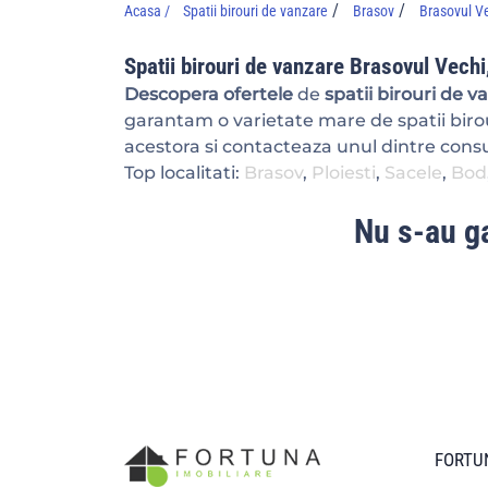
/
/
Acasa /
Spatii birouri de vanzare
Brasov
Brasovul V
Spatii birouri de vanzare Brasovul Vechi
Descopera ofertele
de
spatii birouri de 
garantam o varietate mare de spatii birou
acestora si contacteaza unul dintre consul
Top localitati:
Brasov
,
Ploiesti
,
Sacele
,
Bod
Nu s-au ga
FORTUN