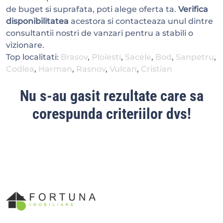
de buget si suprafata, poti alege oferta ta.
Verifica
disponibilitatea
acestora si contacteaza unul dintre
consultantii nostri de vanzari pentru a stabili o
vizionare.
Top localitati:
Brasov
,
Ploiesti
,
Sacele
,
Bod
,
Sanpetru
,
Codlea
,
Harman
,
Rasnov
,
Vulcan
,
Cristian
Nu s-au gasit rezultate care sa
corespunda criteriilor dvs!