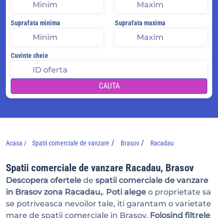
Suprafata minima
Suprafata maxima
Cuvinte cheie
CAUTA
/
/
Acasa /
Spatii comerciale de vanzare
Brasov
Racadau
Spatii comerciale de vanzare Racadau, Brasov
Descopera ofertele
de
spatii comerciale de vanzare
in Brasov zona Racadau,
.
Poti alege
o proprietate sa
se potriveasca nevoilor tale, iti garantam o varietate
mare de spatii comerciale in Brasov.
Folosind filtrele