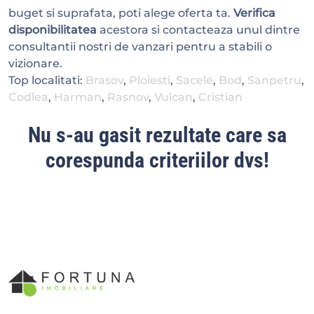
buget si suprafata, poti alege oferta ta.
Verifica
disponibilitatea
acestora si contacteaza unul dintre
consultantii nostri de vanzari pentru a stabili o
vizionare.
Top localitati:
Brasov
,
Ploiesti
,
Sacele
,
Bod
,
Sanpetru
,
Codlea
,
Harman
,
Rasnov
,
Vulcan
,
Cristian
Nu s-au gasit rezultate care sa
corespunda criteriilor dvs!