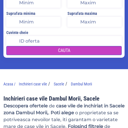
Suprafata minima
Suprafata maxima
Cuvinte cheie
CAUTA
/
/
Acasa /
Inchirieri case vile
Sacele
Dambul Morii
Inchirieri case vile Dambul Morii, Sacele
Descopera ofertele
de
case vile de inchiriat in Sacele
zona Dambul Morii,
.
Poti alege
o proprietate sa se
potriveasca nevoilor tale, iti garantam o varietate
mare de case vile in Sacele.
Folosind filtrele
de