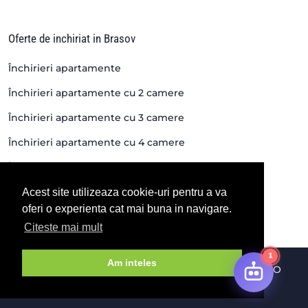
Oferte de inchiriat in Brasov
Închirieri apartamente
Închirieri apartamente cu 2 camere
Închirieri apartamente cu 3 camere
Închirieri apartamente cu 4 camere
Închirieri case si vile
Închirieri spații în Brașov
Acest site utilizeaza cookie-uri pentru a va
oferi o experienta cat mai buna in navigare.
Citeste mai mult
1
Am inteles
© 2026 FortunaImobiliare.ro By SC NEW HOUSE SRL . O
solutie
Soft Imobiliar
si
Agentii imobiliare Brasov