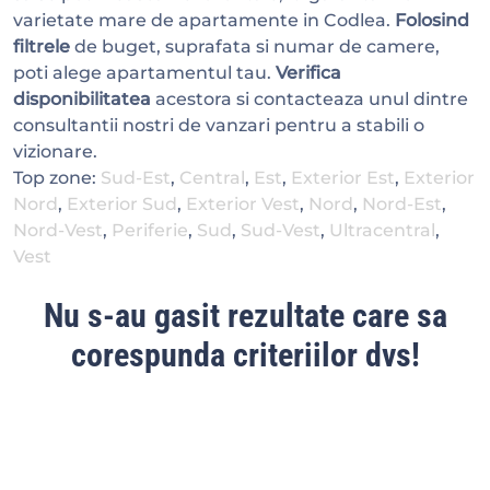
varietate mare de apartamente in Codlea.
Folosind
filtrele
de buget, suprafata si numar de camere,
poti alege apartamentul tau.
Verifica
disponibilitatea
acestora si contacteaza unul dintre
consultantii nostri de vanzari pentru a stabili o
vizionare.
Top zone:
Sud-Est
,
Central
,
Est
,
Exterior Est
,
Exterior
Nord
,
Exterior Sud
,
Exterior Vest
,
Nord
,
Nord-Est
,
Nord-Vest
,
Periferie
,
Sud
,
Sud-Vest
,
Ultracentral
,
Vest
Nu s-au gasit rezultate care sa
corespunda criteriilor dvs!