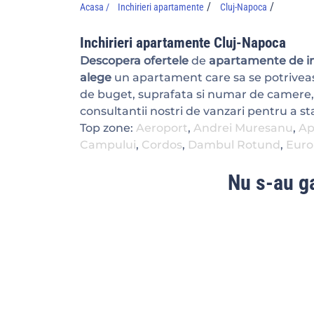
/
/
Acasa /
Inchirieri apartamente
Cluj-Napoca
Inchirieri apartamente Cluj-Napoca
Descopera ofertele
de
apartamente de in
alege
un apartament care sa se potriveas
de buget, suprafata si numar de camere,
consultantii nostri de vanzari pentru a sta
Top zone:
Aeroport
,
Andrei Muresanu
,
Ap
Campului
,
Cordos
,
Dambul Rotund
,
Euro
Nu s-au ga