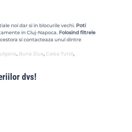
iale noi dar si in blocurile vechi.
Poti
rtamente in Cluj-Napoca.
Folosind filtrele
cestora si contacteaza unul dintre
ulgaria
,
Buna Ziua
,
Calea Turzii
,
riilor dvs!