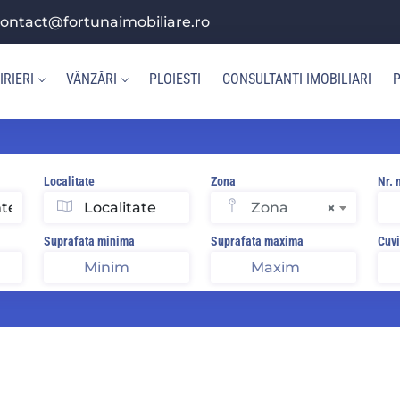
ontact@fortunaimobiliare.ro
IRIERI
VÂNZĂRI
PLOIESTI
CONSULTANTI IMOBILIARI
P
Localitate
Zona
Nr. 
Zona
×
Suprafata minima
Suprafata maxima
Cuvi