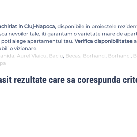
chiriat in Cluj-Napoca
, disponibile in proiectele rezident
ca nevoilor tale, iti garantam o varietate mare de apa
 poti alege apartamentul tau.
Verifica disponibilitatea
a
bili o vizionare.
ahida
,
Aurel Vlaicu
,
Baciu
,
Becas
,
Borhanci
,
Borhanci
,
B
pa
sit rezultate care sa corespunda crite