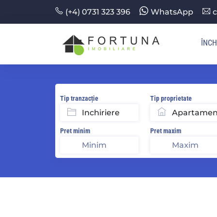
(+4) 0731 323 396
WhatsApp
c
ÎNCH
Tip tranzacție
Tip proprietate
Pret minim
Pret maxim