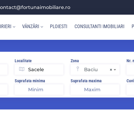
ontact@fortunaimobiliare.ro
IRIERI
VÂNZĂRI
PLOIESTI
CONSULTANTI IMOBILIARI
P
Localitate
Zona
Nr. 
Baciu
×
Suprafata minima
Suprafata maxima
Cuvi