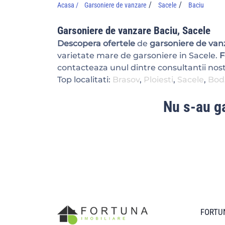
/
/
Acasa /
Garsoniere de vanzare
Sacele
Baciu
Garsoniere de vanzare Baciu, Sacele
Descopera ofertele
de
garsoniere de vanz
varietate mare de garsoniere in Sacele.
F
contacteaza unul dintre consultantii nostr
Top localitati:
Brasov
,
Ploiesti
,
Sacele
,
Bod
Nu s-au ga
FORTUN