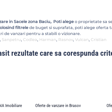
are in Sacele zona Baciu,
.
Poti alege
o proprietate sa se
olosind filtrele
de buget si suprafata, poti alege oferta t
i de vanzari pentru a stabili o vizionare.
,
Sanpetru
,
Codlea
,
Harman
,
Rasnov
,
Vulcan
,
Cristian
sit rezultate care sa corespunda crite
A Imobiliare
Oferte de vanzare in Brasov
Ofe