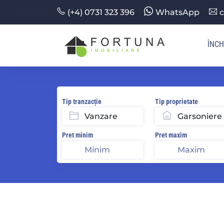
(+4) 0731 323 396
WhatsApp
c
ÎNCH
Tip tranzacție
Tip proprietate
Pret minim
Pret maxim