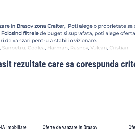
are in Brasov zona Craiter,
.
Poti alege
o proprietate sa 
.
Folosind filtrele
de buget si suprafata, poti alege oferta
i de vanzari pentru a stabili o vizionare.
,
Sanpetru
,
Codlea
,
Harman
,
Rasnov
,
Vulcan
,
Cristian
sit rezultate care sa corespunda crite
A Imobiliare
Oferte de vanzare in Brasov
Ofe