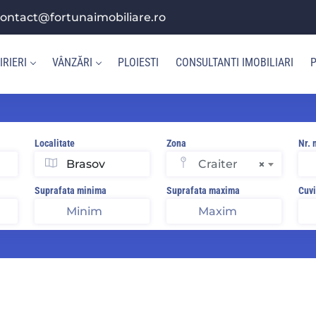
ontact@fortunaimobiliare.ro
IRIERI
VÂNZĂRI
PLOIESTI
CONSULTANTI IMOBILIARI
P
Localitate
Zona
Nr. 
Craiter
×
Suprafata minima
Suprafata maxima
Cuvi