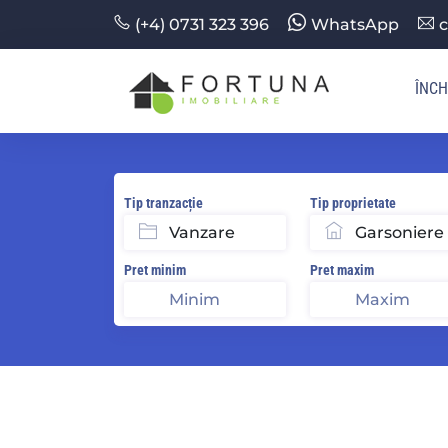
(+4) 0731 323 396
WhatsApp
c
ÎNCH
Tip tranzacție
Tip proprietate
Pret minim
Pret maxim