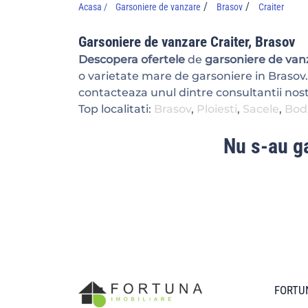
/
/
Acasa /
Garsoniere de vanzare
Brasov
Craiter
Garsoniere de vanzare Craiter, Brasov
Descopera ofertele
de
garsoniere de vanz
o varietate mare de garsoniere in Brasov
contacteaza unul dintre consultantii nostr
Top localitati:
Brasov
,
Ploiesti
,
Sacele
,
Bod
Nu s-au ga
FORTUN