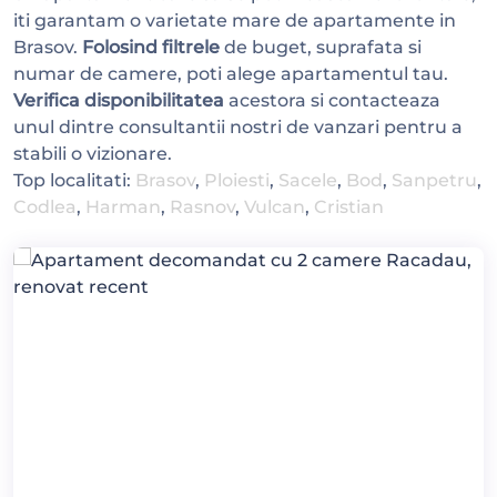
iti garantam o varietate mare de apartamente in
Brasov.
Folosind filtrele
de buget, suprafata si
numar de camere, poti alege apartamentul tau.
Verifica disponibilitatea
acestora si contacteaza
unul dintre consultantii nostri de vanzari pentru a
stabili o vizionare.
Top localitati:
Brasov
,
Ploiesti
,
Sacele
,
Bod
,
Sanpetru
,
Codlea
,
Harman
,
Rasnov
,
Vulcan
,
Cristian