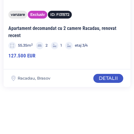
vanzare
Exclusiv
ID: FI31572
Apartament decomandat cu 2 camere Racadau, renovat
recent
2
55.35m
2
1
etaj 3/4
127.500 EUR
DETALII
Racadau, Brasov