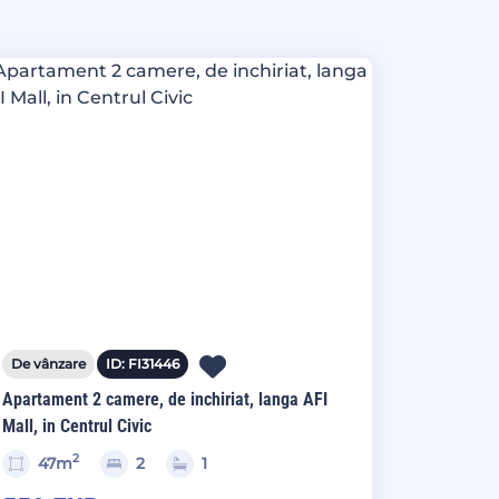
De vânzare
ID: FI31446
Apartament 2 camere, de inchiriat, langa AFI
Mall, in Centrul Civic
2
47m
2
1