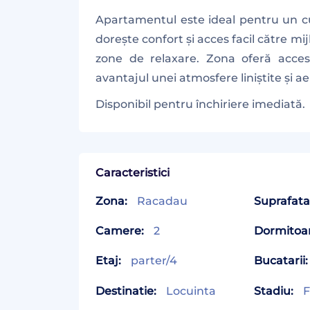
Apartamentul este ideal pentru un cu
dorește confort și acces facil către mij
zone de relaxare. Zona oferă acces 
avantajul unei atmosfere liniștite și aer
Disponibil pentru închiriere imediată.
Caracteristici
Zona:
Racadau
Suprafata 
Camere:
2
Dormitoa
Etaj:
parter/4
Bucatarii:
Destinatie:
Locuinta
Stadiu:
F