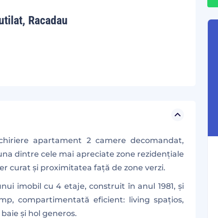
utilat, Racadau
nchiriere apartament 2 camere decomandat,
 una dintre cele mai apreciate zone rezidențiale
er curat și proximitatea față de zone verzi.
ui imobil cu 4 etaje, construit în anul 1981, și
p, compartimentată eficient: living spațios,
baie și hol generos.