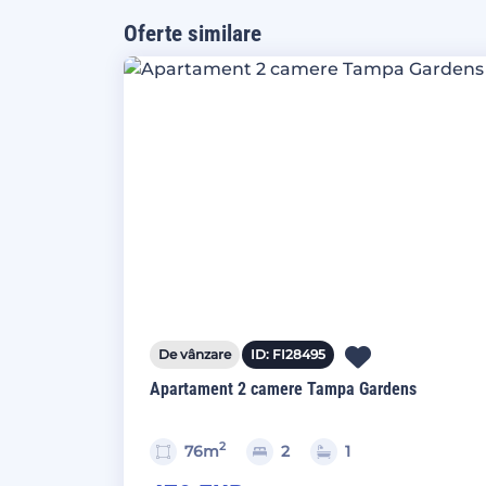
Oferte similare
De vânzare
ID: FI28495
Apartament 2 camere Tampa Gardens
2
76m
2
1