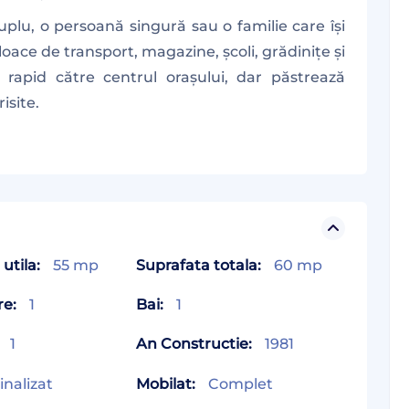
plu, o persoană singură sau o familie care își
loace de transport, magazine, școli, grădinițe și
rapid către centrul orașului, dar păstrează
isite.
utila:
55 mp
Suprafata totala:
60 mp
re:
1
Bai:
1
1
An Constructie:
1981
inalizat
Mobilat:
Complet