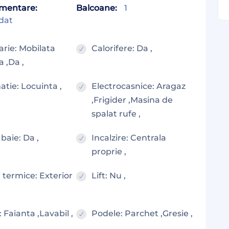
mentare:
Balcoane:
1
dat
rie: Mobilata
Calorifere: Da ,
a ,Da ,
atie: Locuinta ,
Electrocasnice: Aragaz
,Frigider ,Masina de
spalat rufe ,
baie: Da ,
Incalzire: Centrala
proprie ,
ii termice: Exterior
Lift: Nu ,
: Faianta ,Lavabil ,
Podele: Parchet ,Gresie ,