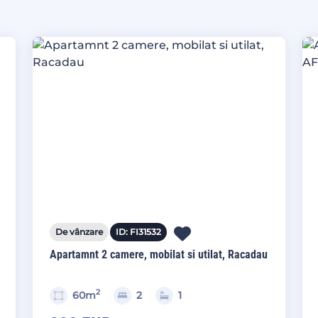
De vânzare
ID: FI31532
Apartamnt 2 camere, mobilat si utilat, Racadau
2
60m
2
1