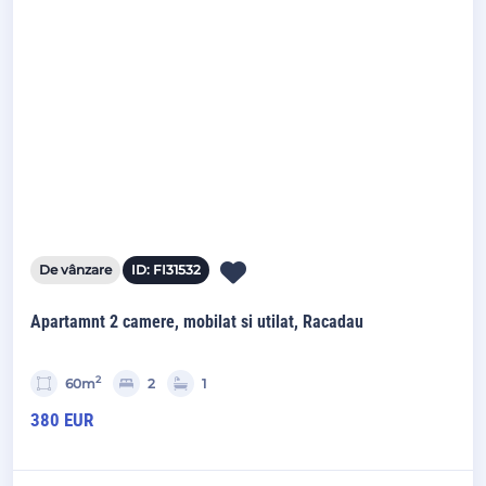
De vânzare
ID: FI31532
Apartamnt 2 camere, mobilat si utilat, Racadau
2
60m
2
1
380 EUR