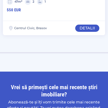
2
47m
2
1
550 EUR
DETALII
Centrul Civic, Brasov
Vrei să primești cele mai recente știri
imobiliare?
Abonează-te și îți vom trimite cele mai recente
oferte și noutăți. Te vei putea dezabona oricând.