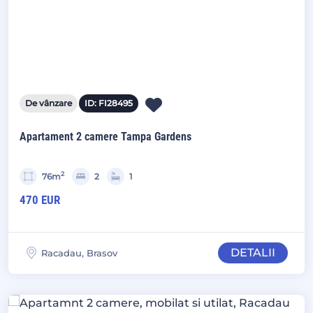
De vânzare
ID: FI28495
Apartament 2 camere Tampa Gardens
2
76m
2
1
470 EUR
DETALII
Racadau, Brasov