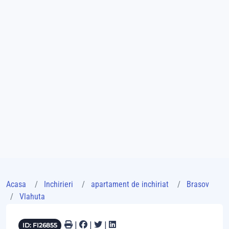
Acasa
Inchirieri
apartament de inchiriat
Brasov
Vlahuta
|
|
|
ID: FI26855