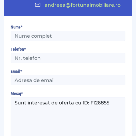
andreea@fortunaimobiliare.ro
Nume*
Telefon*
Email*
Mesaj*