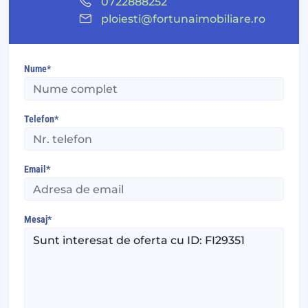
0722888252
ploiesti@fortunaimobiliare.ro
Nume*
Telefon*
Email*
Mesaj*