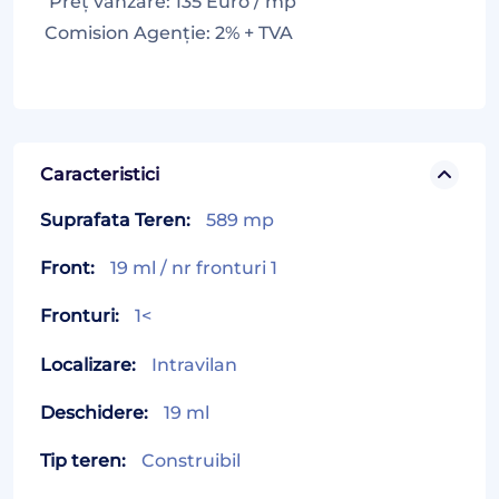
Preț vânzare: 135 Euro / mp
Comision Agenție: 2% + TVA
Caracteristici
Suprafata Teren:
589 mp
Front:
19 ml / nr fronturi 1
Fronturi:
1<
Localizare:
Intravilan
Deschidere:
19 ml
Tip teren:
Construibil