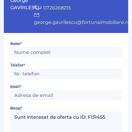
0726268215
george.gavrilescu@fortunaimobiliare.ro
Nume*
Telefon*
Email*
Mesaj*