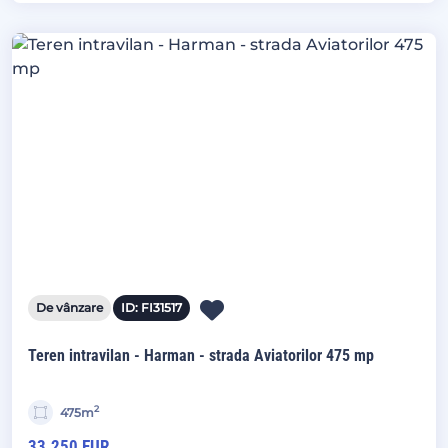
De vânzare
ID: FI31517
Teren intravilan - Harman - strada Aviatorilor 475 mp
2
475m
33.250 EUR