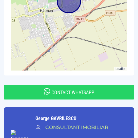
Leaflet
CONTACT WHATSAPP
George GAVRILESCU
CONSULTANT IMOBILIAR