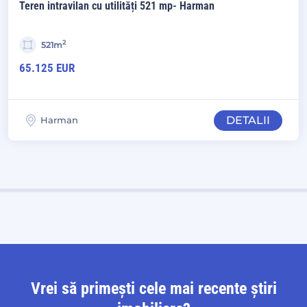
Teren intravilan cu utilități 521 mp- Harman
2
521m
65.125 EUR
DETALII
Harman
Vrei să primești cele mai recente știri