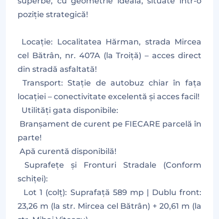
superbe, cu geometrie ideală, situate într-o
poziție strategică!
Locație: Localitatea Hărman, strada Mircea
cel Bătrân, nr. 407A (la Troiță) – acces direct
din stradă asfaltată!
Transport: Stație de autobuz chiar în fața
locației – conectivitate excelentă și acces facil!
Utilități gata disponibile:
Branșament de curent pe FIECARE parcelă în
parte!
Apă curentă disponibilă!
Suprafețe și Fronturi Stradale (Conform
schiței):
Lot 1 (colț): Suprafață 589 mp | Dublu front:
23,26 m (la str. Mircea cel Bătrân) + 20,61 m (la