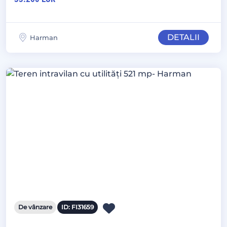
DETALII
Harman
De vânzare
ID: FI31659