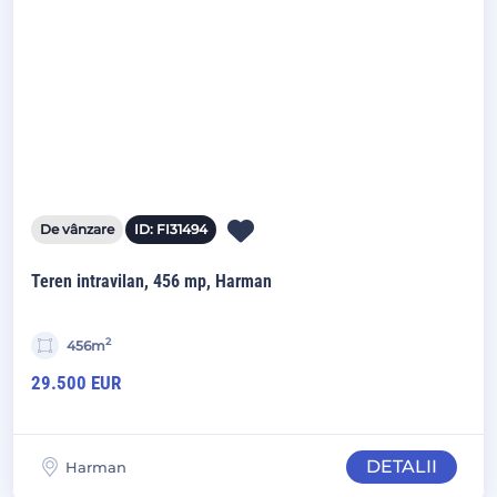
De vânzare
ID: FI31494
Teren intravilan, 456 mp, Harman
2
456m
29.500 EUR
DETALII
Harman