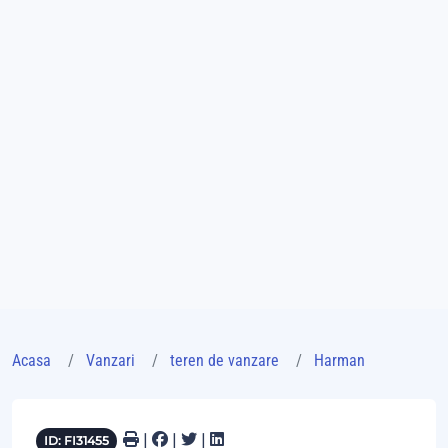
Acasa
Vanzari
teren de vanzare
Harman
|
|
|
ID: FI31455