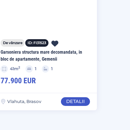
De vânzare
ID: FI31523
Garsoniera structura mare decomandata, in
bloc de apartamente, Gemenii
2
41m
1
1
77.900 EUR
Vlahuta, Brasov
DETALII