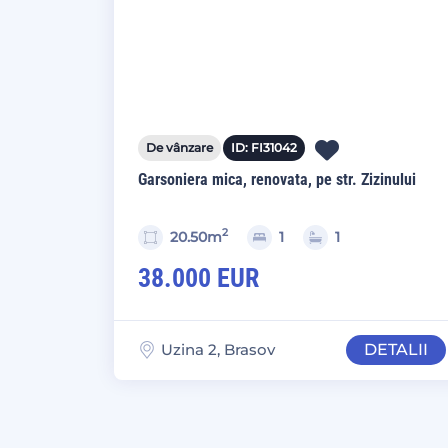
De vânzare
ID: FI31042
Garsoniera mica, renovata, pe str. Zizinului
2
20.50m
1
1
38.000 EUR
Uzina 2, Brasov
DETALII