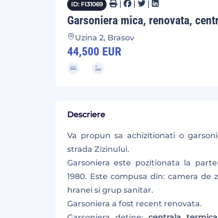
|
|
|
ID: FI31069
Garsoniera mica, renovata, centra
Uzina 2, Brasov
44,500 EUR
Descriere
Va propun sa achizitionati o garsoni
strada Zizinului.
Garsoniera este pozitionata la parte
1980. Este compusa din: camera de z
hranei si grup sanitar.
Garsoniera a fost recent renovata.
Garsoniera detine:
centrala termica