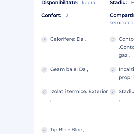
Disponibilitate:
libera
Stadiu:
F
Confort:
2
Comparti
semidec
Calorifere: Da ,
Conto
,Conto
gaz ,
Geam baie: Da ,
Incalz
propri
Izolatii termice: Exterior
Stadiu
,
,
Tip Bloc: Bloc ,