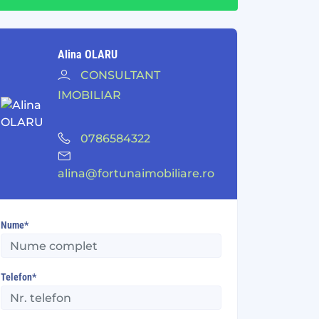
Alina OLARU
CONSULTANT
IMOBILIAR
0786584322
alina@fortunaimobiliare.ro
Nume*
Telefon*