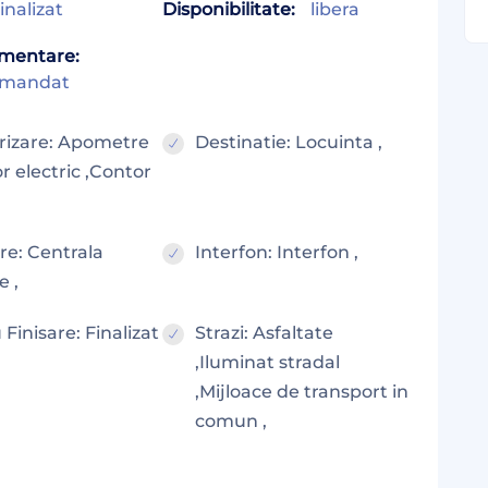
inalizat
Disponibilitate:
libera
mentare:
omandat
rizare: Apometre
Destinatie: Locuinta ,
r electric ,Contor
ire: Centrala
Interfon: Interfon ,
e ,
 Finisare: Finalizat
Strazi: Asfaltate
,Iluminat stradal
,Mijloace de transport in
comun ,