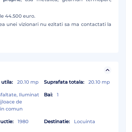
de 44.500 euro.
ea unei vizionari nu ezitati sa ma contactati la
utila:
20.10 mp
Suprafata totala:
20.10 mp
faltate, Iluminat
Bai:
1
ijloace de
 in comun
uctie:
1980
Destinatie:
Locuinta