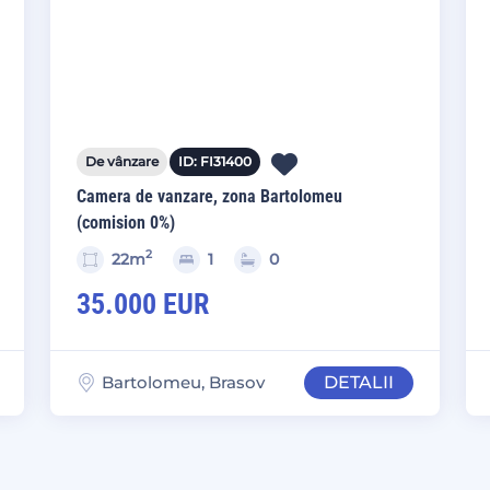
De vânzare
ID: FI31400
Camera de vanzare, zona Bartolomeu
(comision 0%)
2
22m
1
0
35.000 EUR
Bartolomeu, Brasov
DETALII