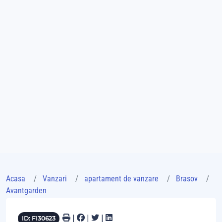
Acasa
Vanzari
apartament de vanzare
Brasov
Avantgarden
|
|
|
ID: FI30623