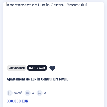
De vânzare
ID: FI24393
Apartament de Lux in Centrul Brasovului
2
93m
3
2
330.000 EUR