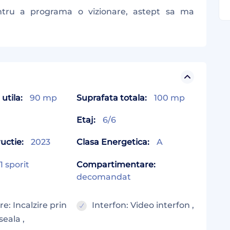
ntru a programa o vizionare, astept sa ma
utila:
90 mp
Suprafata totala:
100 mp
Etaj:
6/6
uctie:
2023
Clasa Energetica:
A
1 sporit
Compartimentare:
decomandat
ire: Incalzire prin
Interfon: Video interfon ,
eala ,