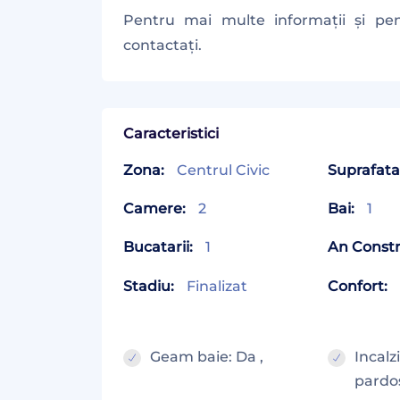
Pentru mai multe informații și pe
contactați.
Caracteristici
Zona:
Centrul Civic
Suprafata 
Camere:
2
Bai:
1
Bucatarii:
1
An Constr
Stadiu:
Finalizat
Confort:
Geam baie: Da ,
Incalz
pardos