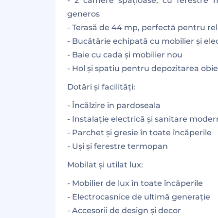
- 2 camere spațioase, cu ferestre m
generos
- Terasă de 44 mp, perfectă pentru rel
- Bucătărie echipată cu mobilier și ele
- Baie cu cada și mobilier nou
- Hol și spatiu pentru depozitarea obi
Dotări și facilități:
- Încălzire in pardoseala
- Instalație electrică și sanitare mode
- Parchet și gresie în toate încăperile
- Uși și ferestre termopan
Mobilat și utilat lux:
- Mobilier de lux în toate încăperile
- Electrocasnice de ultimă generație
- Accesorii de design și decor