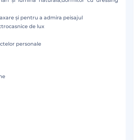
ari și lumină naturală,dormitor cu dressing
axare și pentru a admira peisajul
ctrocasnice de lux
ectelor personale
rne